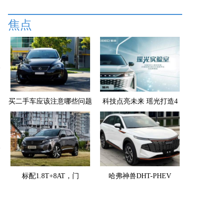
焦点
买二手车应该注意哪些问题
科技点亮未来 瑶光打造4
标配1.8T+8AT，门
哈弗神兽DHT-PHEV