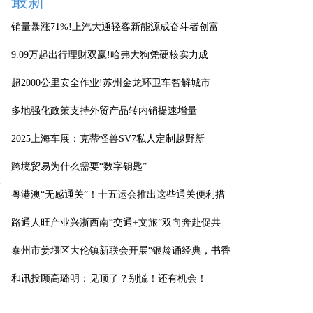
最新
销量暴涨71%!上汽大通轻客新能源成奋斗者创富
9.09万起出行理财双赢!哈弗大狗凭硬核实力成
超2000公里安全作业!苏州金龙环卫车智解城市
多地强化政策支持外贸产品转内销提速增量
2025上海车展：克蒂怪兽SV7私人定制越野新
跨境贸易为什么需要“数字钥匙”
粤港澳“无感通关”！十五运会推出这些通关便利措
路通人旺产业兴浙西南“交通+文旅”双向奔赴促共
泰州市姜堰区大伦镇新联会开展“银龄诵经典，书香
和讯投顾高璐明：见顶了？别慌！还有机会！