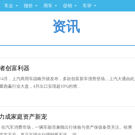
车企
报价
用车
促销
车评
资讯
斗者创富利器
25年4月，上汽商用车战略升级发布，多款创富新车强势登场，上汽大通由此
赢行业大盘，4月出口实现超10%的增...
实力成家庭资产新宠
新宠 在汽车消费市场，一辆车能否兼顾出行体验与资产保值备受关注。哈弗
车不亏，真正实现出行理财两不误。 深...