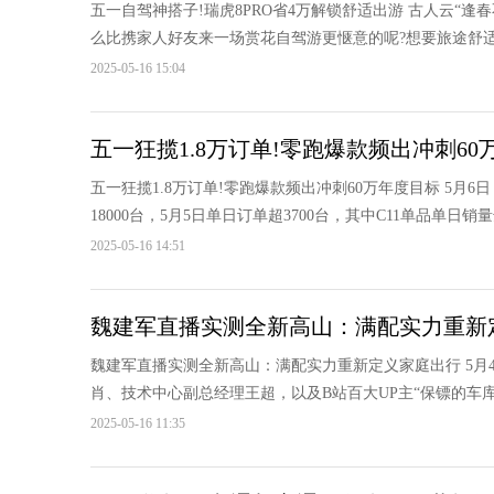
五一自驾神搭子!瑞虎8PRO省4万解锁舒适出游 古人云“
么比携家人好友来一场赏花自驾游更惬意的呢?想要旅途舒适又
2025-05-16 15:04
五一狂揽1.8万订单!零跑爆款频出冲刺60
五一狂揽1.8万订单!零跑爆款频出冲刺60万年度目标 5月6
18000台，5月5日单日订单超3700台，其中C11单品单日销量达
2025-05-16 14:51
魏建军直播实测全新高山：满配实力重新
魏建军直播实测全新高山：满配实力重新定义家庭出行 5月
肖、技术中心副总经理王超，以及B站百大UP主“保镖的车库
2025-05-16 11:35