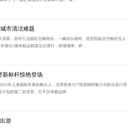
解城市清洁难题
 每天清晨，苏州工业园区北榭雨街，一辆灰白相间、造型宛如太空舱的无人
车身以3厘米贴边精度沿石滑行，砖缝烟蒂、碎...
越野新标杆惊艳登场
 2025年上海国际车展的舞台上，克蒂怪兽SV7凭借独特魅力与前沿设计理
计划的第二款车型，它不仅承载品牌...
适出游