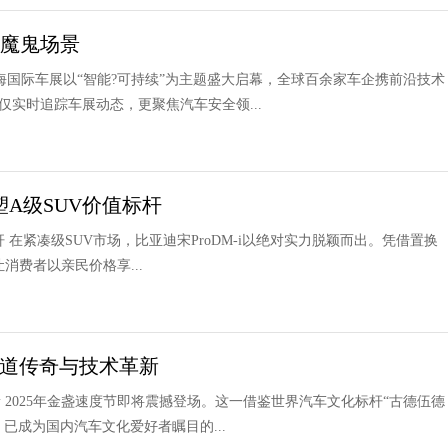
大魔鬼场景
5上海国际车展以“智能?可持续”为主题盛大启幕，全球百余家车企携前沿技术
实时追踪车展动态，更聚焦汽车安全领...
重塑A级SUV价值标杆
值标杆 在紧凑级SUV市场，比亚迪宋ProDM-i以绝对实力脱颖而出。凭借置换
消费者以亲民价格享...
绎赛道传奇与技术革新
革新 2025年金盏速度节即将震撼登场。这一借鉴世界汽车文化标杆“古德伍德
已成为国内汽车文化爱好者瞩目的...