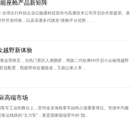
智能座舱产品新矩阵
阵 全球出行科技企业亿咖通科技宣布与高通技术公司开启合作新篇章。基
件开发经验，以及高通多代骁龙?座舱平台优势，...
小众越野新体验
 五一黄金周将至，当热门景区人潮拥挤，驾驶二代哈弗H9开启小众秘境越野
适配置，既能带你征服险途，又能让家人享...
际高端市场
中国客车工业的舞台上，苏州金龙海格客车始终占据重要席位。凭借年均服
运线路的“主力军”，更是国家级场景中的“隐...