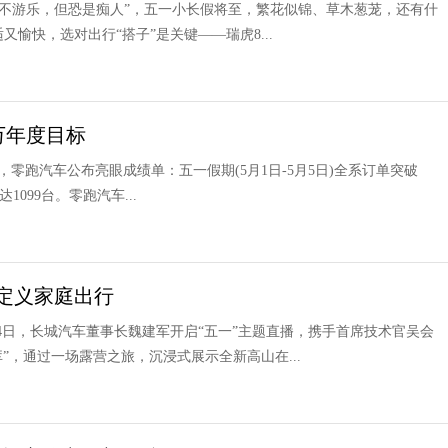
逢春不游乐，但恐是痴人”，五一小长假将至，繁花似锦、草木葱茏，还有什
愉快，选对出行“搭子”是关键——瑞虎8...
万年度目标
日，零跑汽车公布亮眼成绩单：五一假期(5月1日-5月5日)全系订单突破
1099台。零跑汽车...
定义家庭出行
4日，长城汽车董事长魏建军开启“五一”主题直播，携手首席技术官吴会
”，通过一场露营之旅，沉浸式展示全新高山在...