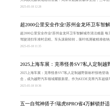
2025-05-18 12:28
超2000公里安全作业!苏州金龙环卫车智
超2000公里安全作业!苏州金龙环卫车智解城市清洁难题
驾驶清扫车准时启程。车头滚刷轻转，落叶纸屑被精准收纳;
2025-05-18 11:35
2025上海车展：克蒂怪兽SV7私人定制
2025上海车展：克蒂怪兽SV7私人定制越野新标杆惊艳登场
念，成为越野汽车领域耀眼新星。作为KEDE克蒂汽车超级车
2025-05-18 10:36
五一自驾神搭子!瑞虎8PRO省4万解锁舒