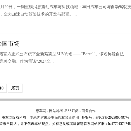
 4月29日，一则重磅消息震动汽车与科技领域：丰田汽车公司与自动驾驶
，全力加速自动驾驶技术的开发与部署。...
0余国市场
雷诺官方正式公布旗下全新紧凑型SUV命名——“Boreal”。该名称源自法
融。作为雷诺“2027全...
10
尾页
惠车网
-
网站地图
-
RSS订阅
-
商务合作
惠车网版权所有
本站内容未经书面授权禁止使用
备案号：
皖ICP备2023005497号
来自网络，并不代表本站观点。如有意见或者建议请联系网站客服：ha17701574748@1