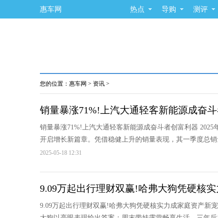
惠车网
热点
导购
测评
您的位置：
惠车网
>
资讯
>
销量暴涨71%!上汽大通轻客新能源成奋
销量暴涨71%!上汽大通轻客新能源成奋斗者创富利器 20
开启增长新篇章。凭借稳健上升的销量表现，其一季度总销量跑
2025-05-18 12:31
9.09万起出行理财双赢!哈弗大狗凭硬核
9.09万起出行理财双赢!哈弗大狗凭硬核实力成家庭资产
大狗以亮眼表现给出答案：周末带娃露营畅享生活，三年后卖