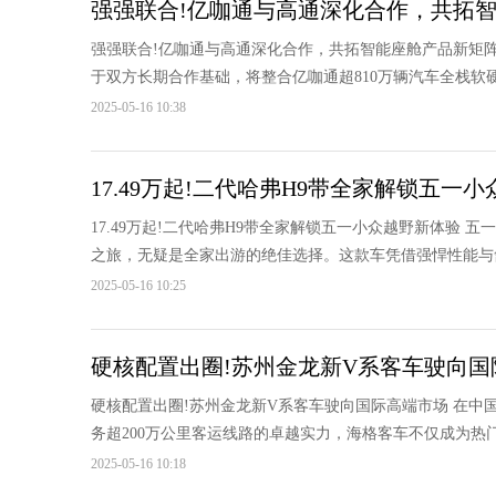
强强联合!亿咖通与高通深化合作，共拓
强强联合!亿咖通与高通深化合作，共拓智能座舱产品新矩
于双方长期合作基础，将整合亿咖通超810万辆汽车全栈软硬
2025-05-16 10:38
17.49万起!二代哈弗H9带全家解锁五一
17.49万起!二代哈弗H9带全家解锁五一小众越野新体验
之旅，无疑是全家出游的绝佳选择。这款车凭借强悍性能与舒
2025-05-16 10:25
硬核配置出圈!苏州金龙新V系客车驶向国
硬核配置出圈!苏州金龙新V系客车驶向国际高端市场 在
务超200万公里客运线路的卓越实力，海格客车不仅成为热门客
2025-05-16 10:18