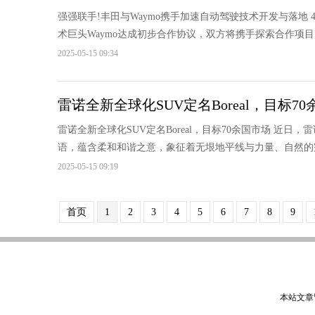
强强联手!丰田与Waymo携手加速自动驾驶技术开发与落地
术巨头Waymo达成初步合作协议，双方将携手探索合作项目
2025-05-15 09:34
雷诺全新全球化SUV定名Boreal，目标7
雷诺全新全球化SUV定名Boreal，目标70余国市场 近日，
语，蕴含柔和和谐之意，象征着无垠地平线与力量、自然的完美交
2025-05-15 09:19
首页
1
2
3
4
5
6
7
8
9
本站文章皆